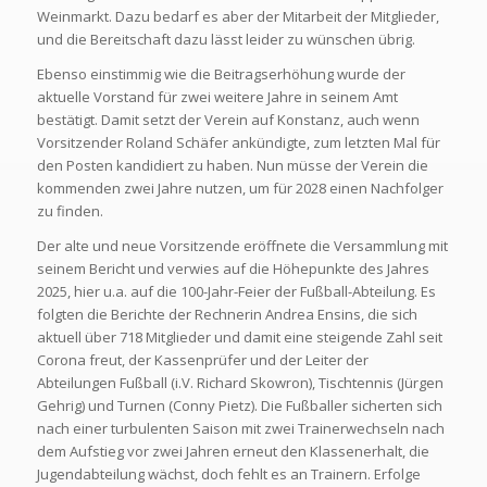
Weinmarkt. Dazu bedarf es aber der Mitarbeit der Mitglieder,
und die Bereitschaft dazu lässt leider zu wünschen übrig.
Ebenso einstimmig wie die Beitragserhöhung wurde der
aktuelle Vorstand für zwei weitere Jahre in seinem Amt
bestätigt. Damit setzt der Verein auf Konstanz, auch wenn
Vorsitzender Roland Schäfer ankündigte, zum letzten Mal für
den Posten kandidiert zu haben. Nun müsse der Verein die
kommenden zwei Jahre nutzen, um für 2028 einen Nachfolger
zu finden.
Der alte und neue Vorsitzende eröffnete die Versammlung mit
seinem Bericht und verwies auf die Höhepunkte des Jahres
2025, hier u.a. auf die 100-Jahr-Feier der Fußball-Abteilung. Es
folgten die Berichte der Rechnerin Andrea Ensins, die sich
aktuell über 718 Mitglieder und damit eine steigende Zahl seit
Corona freut, der Kassenprüfer und der Leiter der
Abteilungen Fußball (i.V. Richard Skowron), Tischtennis (Jürgen
Gehrig) und Turnen (Conny Pietz). Die Fußballer sicherten sich
nach einer turbulenten Saison mit zwei Trainerwechseln nach
dem Aufstieg vor zwei Jahren erneut den Klassenerhalt, die
Jugendabteilung wächst, doch fehlt es an Trainern. Erfolge